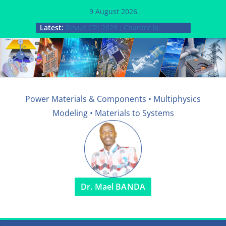
9 August 2026
Latest:
Revue CRI 2023 : Chanter la
Rencontre Interculturelle
From Materials to Power
components & Systems
Thèse doctorale rééditée
Mental d’Espérance
Publications : Science towards
Society
Power Materials & Components • Multiphysics
Modeling • Materials to Systems
Dr. Mael BANDA